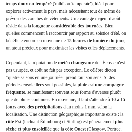
temps
doux ou tempéré
('mild' ou 'temperate'), idéal pour
explorer activement le pays, mais nécessitant tout de même de
prévoir des couches de vêtements. Un avantage majeur d'août
réside dans la
longueur considérable des journées
. Bien
qu'elles commencent à raccourcir par rapport au solstice d'été, on
bénéficie encore en moyenne de
15 heures de lumière du jour
,
un atout précieux pour maximiser les visites et les déplacements.
Cependant, la réputation de
météo changeante
de l'Écosse n'est
pas usurpée, et août ne fait pas exception. Le célèbre dicton
"quatre saisons en une journée" prend tout son sens. Si des
périodes ensoleillées sont possibles, la
pluie est une compagne
fréquente
, se manifestant souvent sous forme d'averses plutôt
que de pluies continues. En moyenne, il faut s'attendre à
10 à 15
jours avec des précipitations
d'au moins 1 mm, selon la
localisation. Une distinction géographique importante existe : la
côte Est
(incluant Édimbourg et Stirling) est généralement
plus
sèche et plus ensoleillée
que la
côte Ouest
(Glasgow, Portree,