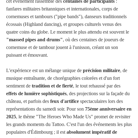
cet événement rassemble des
centaines de participants
:
fanfares militaires britanniques et internationales, corps de
cornemuses et tambours ("pipe bands"), danseurs traditionnels
écossais (Highland dancing), et groupes culturels venus des
quatre coins du globe. Le moment le plus attendu est souvent le
"massed pipes and drums"
, où des centaines de joueurs de
cornemuse et de tambour jouent à l'unisson, créant un son
puissant et émouvant.
L'expérience est un mélange unique de
précision militaire
, de
musique entraînante, de chorégraphies colorées et d'un fort
sentiment de
tradition et de fierté
, le tout rehaussé par des
effets de lumière sophistiqués
, des projections sur la façade du
château, et parfois des
feux d'artifice
spectaculaires lors des
représentations du samedi soir. Pour son
75ème anniversaire en
2025
, le thème "The Heroes Who Made Us" promet de revisiter
les grands moments du Tattoo. C'est l'un des événements les plus
populaires d'Édimbourg ; il est
absolument impératif de