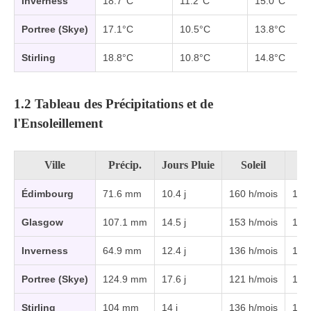
Inverness
18.7°C
11.2°C
15.0°C
Portree (Skye)
17.1°C
10.5°C
13.8°C
Stirling
18.8°C
10.8°C
14.8°C
1.2 Tableau des Précipitations et de
l'Ensoleillement
Ville
Précip.
Jours Pluie
Soleil
J
Édimbourg
71.6 mm
10.4 j
160 h/mois
15h
Glasgow
107.1 mm
14.5 j
153 h/mois
15h
Inverness
64.9 mm
12.4 j
136 h/mois
15h
Portree (Skye)
124.9 mm
17.6 j
121 h/mois
15h
Stirling
104 mm
14 j
136 h/mois
15h