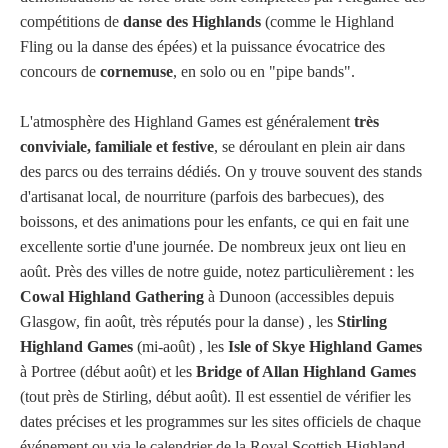
compétitions de
danse des Highlands
(comme le Highland
Fling ou la danse des épées) et la puissance évocatrice des
concours de
cornemuse
, en solo ou en "pipe bands".
L'atmosphère des Highland Games est généralement
très
conviviale, familiale et festive
, se déroulant en plein air dans
des parcs ou des terrains dédiés. On y trouve souvent des stands
d'artisanat local, de nourriture (parfois des barbecues), des
boissons, et des animations pour les enfants, ce qui en fait une
excellente sortie d'une journée. De nombreux jeux ont lieu en
août. Près des villes de notre guide, notez particulièrement : les
Cowal Highland Gathering
à Dunoon (accessibles depuis
Glasgow, fin août, très réputés pour la danse) , les
Stirling
Highland Games
(mi-août) , les
Isle of Skye Highland Games
à Portree (début août) et les
Bridge of Allan Highland Games
(tout près de Stirling, début août). Il est essentiel de vérifier les
dates précises et les programmes sur les sites officiels de chaque
événement ou via le calendrier de la Royal Scottish Highland