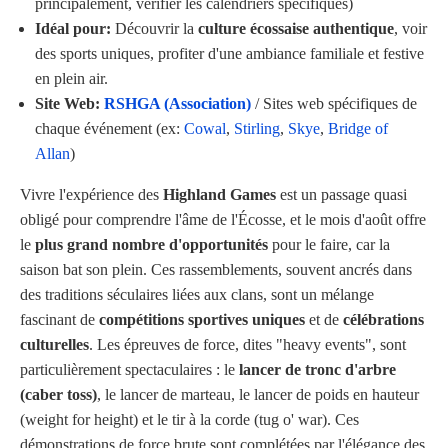
principalement, vérifier les calendriers spécifiques)
Idéal pour:
Découvrir la
culture écossaise authentique
, voir
des sports uniques, profiter d'une ambiance familiale et festive
en plein air.
Site Web:
RSHGA (Association)
/ Sites web spécifiques de
chaque événement (ex:
Cowal
,
Stirling
,
Skye
,
Bridge of
Allan
)
Vivre l'expérience des
Highland Games
est un passage quasi
obligé pour comprendre l'âme de l'Écosse, et le mois d'août offre
le
plus grand nombre d'opportunités
pour le faire, car la
saison bat son plein. Ces rassemblements, souvent ancrés dans
des traditions séculaires liées aux clans, sont un mélange
fascinant de
compétitions sportives uniques
et de
célébrations
culturelles
. Les épreuves de force, dites "heavy events", sont
particulièrement spectaculaires : le
lancer de tronc d'arbre
(caber toss)
, le lancer de marteau, le lancer de poids en hauteur
(weight for height) et le tir à la corde (tug o' war). Ces
démonstrations de force brute sont complétées par l'élégance des