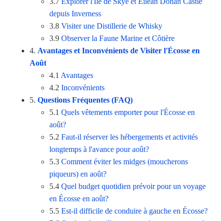
3.7
Explorer l'Île de Skye et Eilean Donan Castle
depuis Inverness
3.8
Visiter une Distillerie de Whisky
3.9
Observer la Faune Marine et Côtière
4.
Avantages et Inconvénients de Visiter l'Écosse en
Août
4.1
Avantages
4.2
Inconvénients
5.
Questions Fréquentes (FAQ)
5.1
Quels vêtements emporter pour l'Écosse en
août?
5.2
Faut-il réserver les hébergements et activités
longtemps à l'avance pour août?
5.3
Comment éviter les midges (moucherons
piqueurs) en août?
5.4
Quel budget quotidien prévoir pour un voyage
en Écosse en août?
5.5
Est-il difficile de conduire à gauche en Écosse?