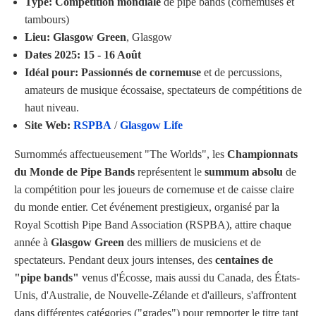
Type:
Compétition mondiale
de pipe bands (cornemuses et
tambours)
Lieu:
Glasgow Green
, Glasgow
Dates 2025:
15 - 16 Août
Idéal pour:
Passionnés de cornemuse
et de percussions,
amateurs de musique écossaise, spectateurs de compétitions de
haut niveau.
Site Web:
RSPBA
/
Glasgow Life
Surnommés affectueusement "The Worlds", les
Championnats
du Monde de Pipe Bands
représentent le
summum absolu
de
la compétition pour les joueurs de cornemuse et de caisse claire
du monde entier. Cet événement prestigieux, organisé par la
Royal Scottish Pipe Band Association (RSPBA), attire chaque
année à
Glasgow Green
des milliers de musiciens et de
spectateurs. Pendant deux jours intenses, des
centaines de
"pipe bands"
venus d'Écosse, mais aussi du Canada, des États-
Unis, d'Australie, de Nouvelle-Zélande et d'ailleurs, s'affrontent
dans différentes catégories ("grades") pour remporter le titre tant