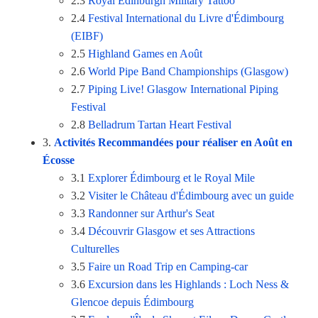
2.3
Royal Edinburgh Military Tattoo
2.4
Festival International du Livre d'Édimbourg
(EIBF)
2.5
Highland Games en Août
2.6
World Pipe Band Championships (Glasgow)
2.7
Piping Live! Glasgow International Piping
Festival
2.8
Belladrum Tartan Heart Festival
3.
Activités Recommandées pour réaliser en Août en
Écosse
3.1
Explorer Édimbourg et le Royal Mile
3.2
Visiter le Château d'Édimbourg avec un guide
3.3
Randonner sur Arthur's Seat
3.4
Découvrir Glasgow et ses Attractions
Culturelles
3.5
Faire un Road Trip en Camping-car
3.6
Excursion dans les Highlands : Loch Ness &
Glencoe depuis Édimbourg