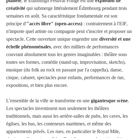
planète
, le Edinburgh Festival Fringe est une
explosion de
créativité
qui submerge littéralement Édimbourg pendant trois
semaines en août. Sa caractéristique fondamentale est son
principe d'
"accès libre" (open-access)
: contrairement à l'EIF,
n'importe quel artiste ou compagnie peut s'inscrire et proposer un
spectacle. Cette ouverture unique engendre une
diversité et une
échelle phénoménales
, avec des milliers de performances
couvrant absolument tous les genres imaginables : théâtre sous
toutes ses formes, comédie (stand-up, improvisation, sketchs),
musique (du folk au rock en passant par l'a cappella), danse,
cirque, cabaret, spectacles pour enfants, performances de rue,
expositions, et bien plus encore.
L'ensemble de la ville se transforme en une
gigantesque scène
.
Les spectacles investissent non seulement les théâtres
traditionnels, mais aussi les arrière-salles de pubs, les caves, les
églises, les bus, les conteneurs maritimes, et même des
appartements privés. Les rues, en particulier le Royal Mile,